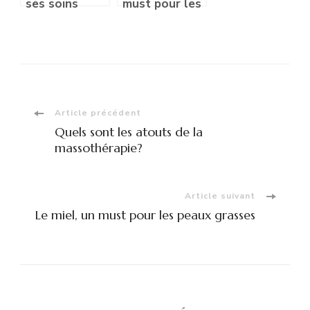
ses soins
must pour les
peaux grasses
Navigation
Article précédent
Quels sont les atouts de la
d'article
massothérapie?
Article suivant
Le miel, un must pour les peaux grasses