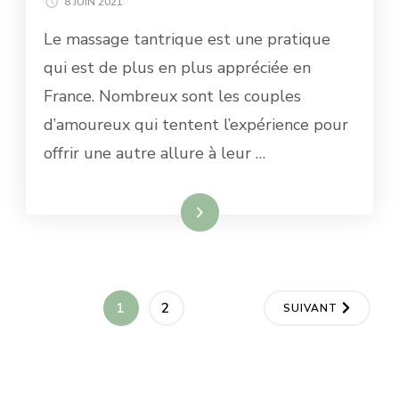
8 JUIN 2021
Le massage tantrique est une pratique
qui est de plus en plus appréciée en
France. Nombreux sont les couples
d’amoureux qui tentent l’expérience pour
offrir une autre allure à leur …
Lire la suite
Pagination
PAGE
PAGE
1
2
SUIVANT
des
publications