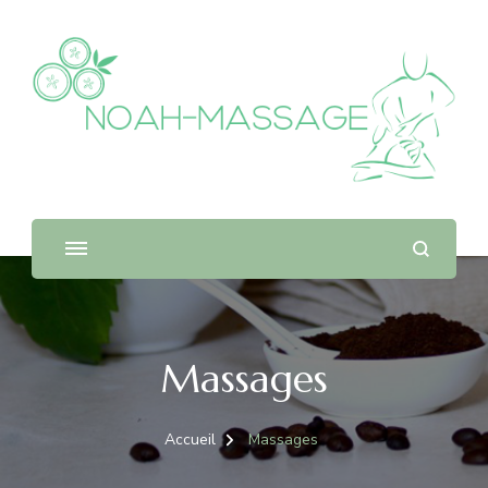
Noah massage
Le blog détente
Massages
Accueil
Massages